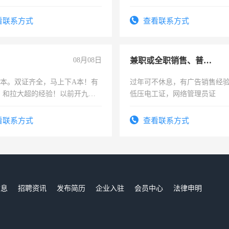
计证
看联系方式
查看联系方式
08月08日
兼职或全职销售、普工、维修
，B本。双证齐全，马上下A本！有
过年可不休息，有广告销售经
，和拉大超的经验！以前开九米
低压电工证，网络管理员证
土车
看联系方式
查看联系方式
信息
招聘资讯
发布简历
企业入驻
会员中心
法律申明
们