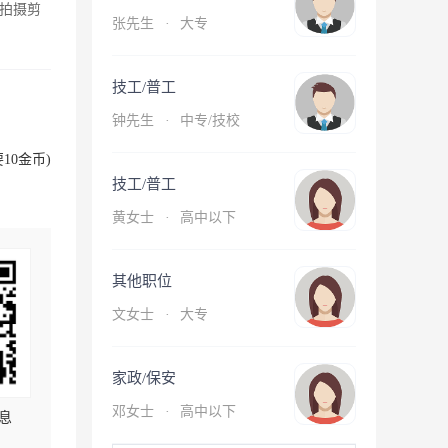
拍摄剪
张先生
·
大专
技工/普工
钟先生
·
中专/技校
10金币)
技工/普工
黄女士
·
高中以下
其他职位
文女士
·
大专
家政/保安
邓女士
·
高中以下
息