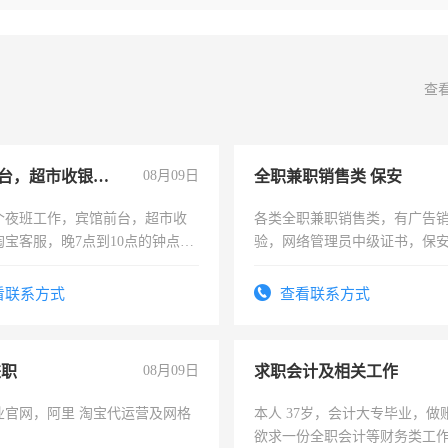
查
宾馆前台，超市收银员，淘宝客服
08月09日
全职兼职销售类 保安
个夜班工作，宾馆前台，超市收
各类全职兼职销售类，有广告
淘宝客服，晚7点到10点的钟点
验，网络管理员中级证书，保
烦看到的老板加我微信聊，手机
队长，形象岗或幼儿园保安，
信
有高低压电工证和十几年工作
看联系方式
查看联系方式
兼职
08月09日
求职会计及相关工作
业官网，阿里 淘宝代运营及网格
本人 37岁，会计大专毕业，做
欲求一份全职会计等财务类工