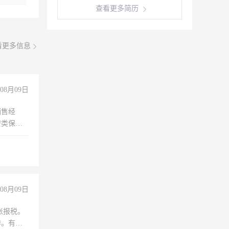
查看更多简历
看更多信息
08月09日
销售经
安类保安
维修水电
经验
08月09日
账报税。
作。有会