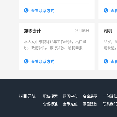
查看联系方式
查
兼职会计
08月08日
司机
本人女中级职称12年工作经验，出口退
35岁
税、政府补贴、银行贷款、纳税申报、
跑长途
为各类公司策划，设建新账，理乱账业
六，渣
务，财务咨询等业务。欲求兼职会计工
查看联系方式
查
作
栏目导航:
职位搜索
简历中心
名企展示
一句话
套餐标准
金币充值
意见建议
联系我