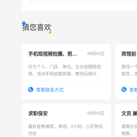
猜您喜欢
手机短视频拍摄、剪辑、抖音快手
08月09日
可为个人、门店、单位、企业拍摄短视
想找一
频，培训手机拍摄剪辑，教你玩转抖音
银员，
可为个人、门店、单位、企业拍摄短视
工，麻
频，培训手机拍摄剪辑，教你玩转抖
号同微
查看联系方式
查
音！你也可以成为拍摄达人！你也可以
成为拍摄达人！
求职保安
08月09日
文员 
最好是售楼部，商场，8小时，小区物业
曾做企
勿扰
销售。